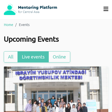
Home
Events
Upcoming Events
All
Live events
Online