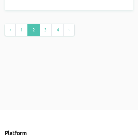
‹
1
2
3
4
›
Platform